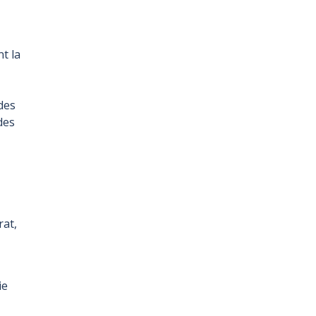
t la
 des
des
rat,
ie