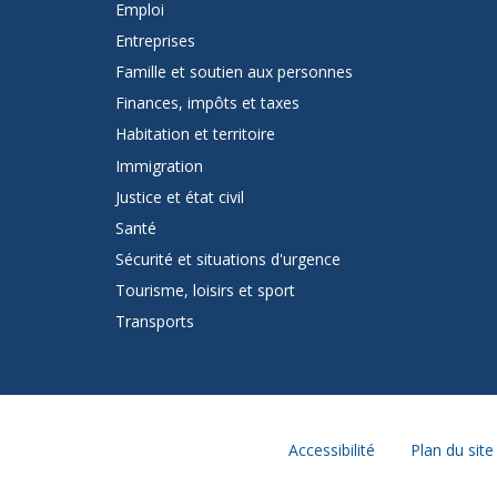
page
Emploi
de
Entreprises
Famille et soutien aux personnes
Québec.ca
Finances, impôts et taxes
Habitation et territoire
Immigration
Justice et état civil
Santé
Sécurité et situations d'urgence
Tourisme, loisirs et sport
Transports
Accessibilité
Plan du site